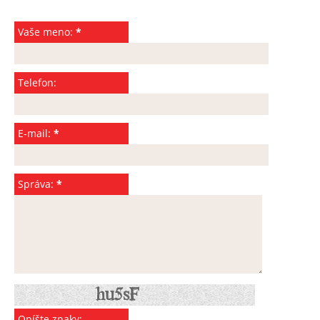
Vaše meno:
*
Telefon:
E-mail:
*
Správa:
*
Opíšte znaky: