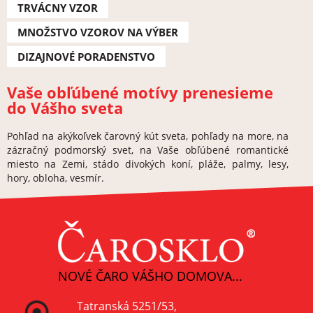
TRVÁCNY VZOR
MNOŽSTVO VZOROV NA VÝBER
DIZAJNOVÉ PORADENSTVO
Vaše obľúbené motívy prenesieme
do Vášho sveta
Pohľad na akýkoľvek čarovný kút sveta, pohľady na more, na
zázračný podmorský svet, na Vaše obľúbené romantické
miesto na Zemi, stádo divokých koní, pláže, palmy, lesy,
hory, obloha, vesmír.
NOVÉ ČARO VÁŠHO DOMOVA...
Tatranská 5251/53,