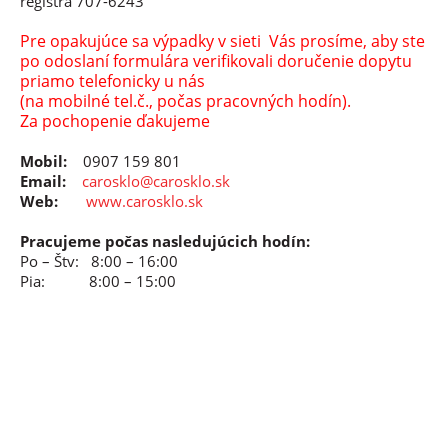
registra 707-6243
Pre opakujúce sa výpadky v sieti Vás prosíme, aby ste
po odoslaní formulára verifikovali doručenie dopytu
priamo telefonicky u nás
(na mobilné tel.č., počas pracovných hodín).
Za pochopenie ďakujeme
Mobil:
0907 159 801
Email:
carosklo@carosklo.sk
Web:
www.carosklo.sk
Pracujeme počas nasledujúcich hodín:
Po – Štv: 8:00 – 16:00
Pia: 8:00 – 15:00