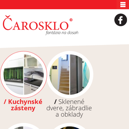
/
Kuchynské
/
Sklenené
zásteny
dvere, zábradlie
a obklady