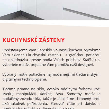
KUCHYNSKÉ ZÁSTENY
Predstavujeme Vám Čarosklo vo Vašej kuchyni. Vyrobíme
Vám sklenenú kuchynskú zástenu s grafickou potlačou
na objednávku presne podľa Vašich predstáv. Stačí ak si
vyberiete motív, prípadne Vám pomôžu naši designéri.
Vybraný motív potlačíme najmodernejšími tlačiarenskými
digitálnymi technológiami.
Tlačíme priamo na sklo, vysoko odolnými farbami voči
svetlu, manipulácii, údržbe, času. Samotný motív je
potlačený zozadu skla, takže je absolútne chránený proti
akémukoľvek poškodeniu. Zároveň cítite pri dotyku z
prednej strany čistý a príjemný povrch skla.