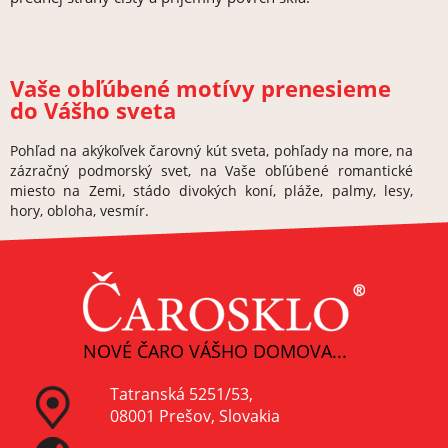
Vaše obľúbené motívy prenesieme
do Vášho sveta
Pohľad na akýkoľvek čarovný kút sveta, pohľady na more, na
zázračný podmorský svet, na Vaše obľúbené romantické
miesto na Zemi, stádo divokých koní, pláže, palmy, lesy,
hory, obloha, vesmír.
NOVÉ ČARO VÁŠHO DOMOVA...
Tatranská 5251/53,
08001 Prešov, Slovakia